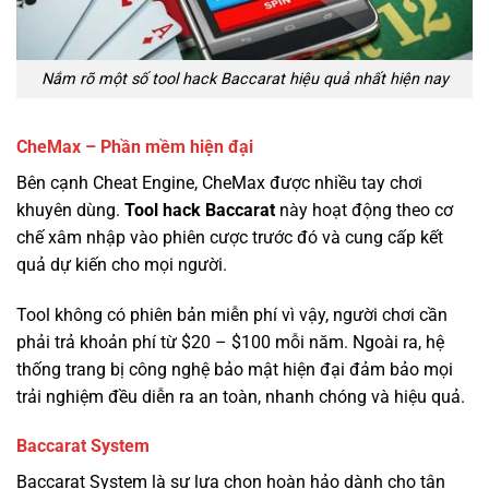
Nắm rõ một số tool hack Baccarat hiệu quả nhất hiện nay
CheMax – Phần mềm hiện đại
Bên cạnh Cheat Engine, CheMax được nhiều tay chơi
khuyên dùng.
Tool hack Baccarat
này hoạt động theo cơ
chế xâm nhập vào phiên cược trước đó và cung cấp kết
quả dự kiến cho mọi người.
Tool không có phiên bản miễn phí vì vậy, người chơi cần
phải trả khoản phí từ $20 – $100 mỗi năm. Ngoài ra, hệ
thống trang bị công nghệ bảo mật hiện đại đảm bảo mọi
trải nghiệm đều diễn ra an toàn, nhanh chóng và hiệu quả.
Baccarat System
Baccarat System là sự lựa chọn hoàn hảo dành cho tân