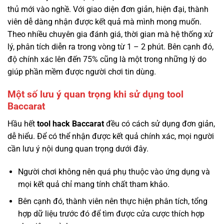
thủ mới vào nghề. Với giao diện đơn giản, hiện đại, thành
viên dễ dàng nhận được kết quả mà mình mong muốn.
Theo nhiều chuyên gia đánh giá, thời gian mà hệ thống xử
lý, phân tích diễn ra trong vòng từ 1 – 2 phút. Bên cạnh đó,
độ chính xác lên đến 75% cũng là một trong những lý do
giúp phần mềm được người chơi tin dùng.
Một số lưu ý quan trọng khi sử dụng tool
Baccarat
Hầu hết
tool hack Baccarat
đều có cách sử dụng đơn giản,
dễ hiểu. Để có thể nhận được kết quả chính xác, mọi người
cần lưu ý nội dung quan trọng dưới đây.
Người chơi không nên quá phụ thuộc vào ứng dụng và
mọi kết quả chỉ mang tính chất tham khảo.
Bên cạnh đó, thành viên nên thực hiện phân tích, tổng
hợp dữ liệu trước đó để tìm được cửa cược thích hợp