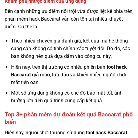
Khám phá nhược điểm của ứng dụng
Bên cạnh những ưu điểm nổi trội vừa được liệt kê phía trên,
phần mềm hack Baccarat vẫn còn tồn tại nhiều khuyết
điểm. Cụ thể là:
Theo nhiều chuyên gia đánh giá, kết quả mà hệ thống
cung cấp không có tính chính xác tuyệt đối. Do đó, các
bạn không nên quá dựa dẫm vào công cụ này.
Hiện nay, trên thị trường có nhiều phiên bản
tool hack
Baccarat
giả mạo, lừa đảo và khiến nhiều người chơi
mất tiền oan.
Một số ứng dụng không có chế độ bảo mật tốt, ảnh
hưởng lớn đến quá trình cung cấp kết quả.
Top 3+ phần mềm dự đoán kết quả Baccarat phổ
biến
Hiện nay, người chơi thường sử dụng
tool hack Baccarat