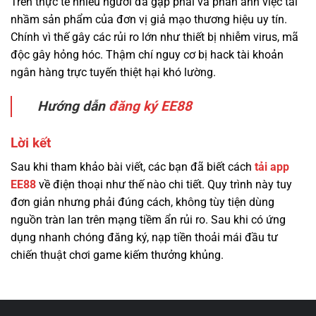
Trên thực tế nhiều người đã gặp phải và phản ánh việc tải
nhầm sản phẩm của đơn vị giả mạo thương hiệu uy tín.
Chính vì thế gây các rủi ro lớn như thiết bị nhiễm virus, mã
độc gây hỏng hóc. Thậm chí nguy cơ bị hack tài khoản
ngân hàng trực tuyến thiệt hại khó lường.
Hướng dẫn
đăng ký EE88
Lời kết
Sau khi tham khảo bài viết, các bạn đã biết cách
tải app
EE88
về điện thoại như thế nào chi tiết. Quy trình này tuy
đơn giản nhưng phải đúng cách, không tùy tiện dùng
nguồn tràn lan trên mạng tiềm ẩn rủi ro. Sau khi có ứng
dụng nhanh chóng đăng ký, nạp tiền thoải mái đầu tư
chiến thuật chơi game kiếm thưởng khủng.