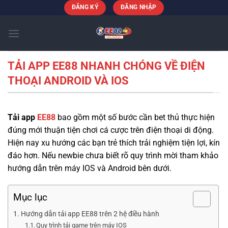
Chuyển
ĐĂNG KÝ
ĐĂNG NHẬP
đến
nội
dung
TẢI APP EE88 NHANH CHÓNG VỀ ĐIỆN
THOẠI ANDROID VÀ IOS
Tải app
EE88
bao gồm một số bước cần bet thủ thực hiện
đúng mới thuận tiện chơi cá cược trên điện thoại di động.
Hiện nay xu hướng các bạn trẻ thích trải nghiệm tiện lợi, kín
đáo hơn. Nếu newbie chưa biết rõ quy trình mời tham khảo
hướng dẫn trên máy IOS và Android bên dưới.
Mục lục
Hướng dẫn tải app EE88 trên 2 hệ điều hành
Quy trình tải game trên máy IOS