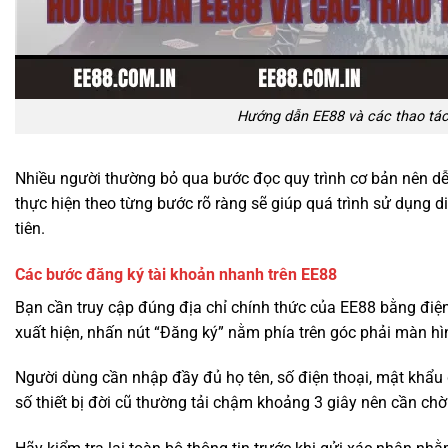
Hướng dẫn EE88 và các thao tác
Nhiều người thường bỏ qua bước đọc quy trình cơ bản nên dễ p
thực hiện theo từng bước rõ ràng sẽ giúp quá trình sử dụng d
tiên.
Các bước đăng ký tài khoản nhanh trên EE88
Bạn cần truy cập đúng địa chỉ chính thức của EE88 bằng điện
xuất hiện, nhấn nút “Đăng ký” nằm phía trên góc phải màn hì
Người dùng cần nhập đầy đủ họ tên, số điện thoại, mật khẩu g
số thiết bị đời cũ thường tải chậm khoảng 3 giây nên cần chờ