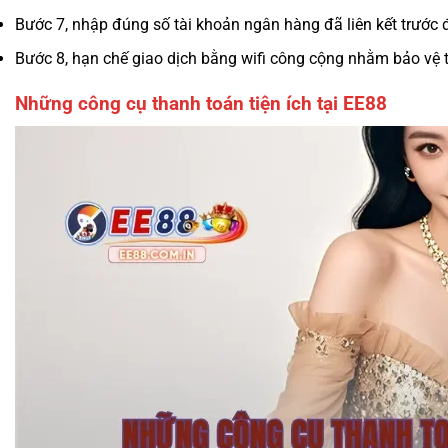
Bước 7, nhập đúng số tài khoản ngân hàng đã liên kết trước đ
Bước 8, hạn chế giao dịch bằng wifi công cộng nhằm bảo vệ th
Những công cụ thanh toán tiện ích tại EE88