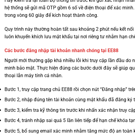
Hãy kiểm tra lại toàn bộ thông tin trước khi gửi xác nhận nhằm
hệ thống sẽ gửi mã OTP gồm 6 số về điện thoại để xác minh
trong vòng 60 giây để kích hoạt thành công.
Quy trình này thường hoàn tất sau khoảng 2 phút nếu kết nố
luôn khuyến khích lưu mật khẩu tại nơi riêng tư nhằm hạn ch
Các bước đăng nhập tài khoản nhanh chóng tại EE88
Người mới thường gặp khá nhiều lỗi khi truy cập lần đầu do 
minh bảo mật. Thực hiện đúng các bước dưới đây sẽ giúp quá
thoại lẫn máy tính cá nhân.
Bước 1, truy cập trang chủ EE88 rồi chọn nút “Đăng nhập” tr
Bước 2, nhập đúng tên tài khoản cùng mật khẩu đã đăng ký t
Bước 3, kiểm tra kỹ thông tin trước khi nhấn xác nhận truy cậ
Bước 4, tránh nhập sai quá 5 lần liên tiếp để hạn chế khóa tạ
Bước 5, bổ sung email xác minh nhằm tăng mức độ an toàn kh