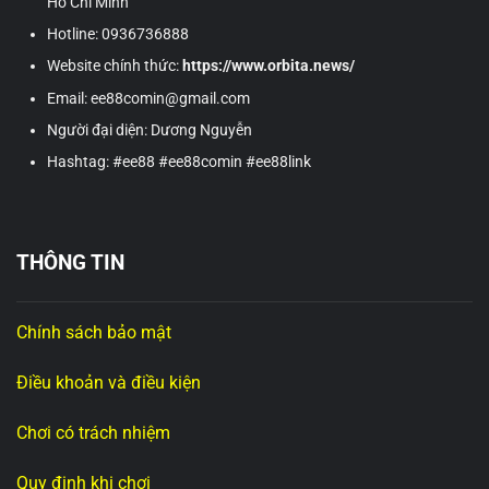
Hồ Chí Minh
Hotline: 0936736888
Website chính thức:
https://www.orbita.news/
Email:
ee88comin@gmail.com
Người đại diện: Dương Nguyễn
Hashtag: #ee88 #ee88comin #ee88link
THÔNG TIN
Chính sách bảo mật
Điều khoản và điều kiện
Chơi có trách nhiệm
Quy định khi chơi