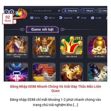
02
Th12
đăng nhập ee88
Đăng Nhập EE88 Nhanh Chóng Và Giải Đáp Thắc Mắc Liên
Quan
Đăng nhập EE88 chỉ mất khoảng 1-2 phút nhanh chóng vào
trang chủ trải nghiệm kho [...]