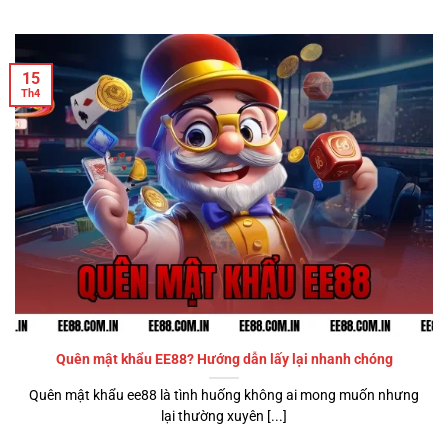
15
Th4
quên mật khẩu ee88
Quên mật khẩu EE88? Hướng dẫn lấy lại nhanh chóng
Quên mật khẩu ee88 là tình huống không ai mong muốn nhưng
lại thường xuyên [...]