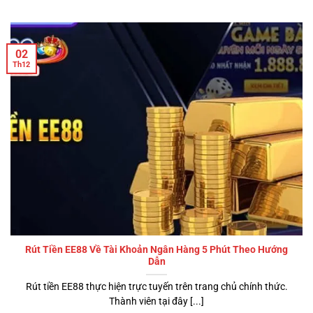
02
Th12
rút tiền ee88
Rút Tiền EE88 Về Tài Khoản Ngân Hàng 5 Phút Theo Hướng
Dẫn
Rút tiền EE88 thực hiện trực tuyến trên trang chủ chính thức.
Thành viên tại đây [...]