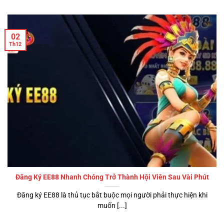
02
Th12
đăng ký ee88
Đăng Ký EE88 Nhanh Chóng Trở Thành Hội Viên Sau Vài Phút
Đăng ký EE88 là thủ tục bắt buộc mọi người phải thực hiện khi
muốn [...]