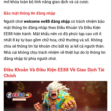
mở khóa toàn bộ tính năng giao dịch và cá cược.
Bảo mật thông tin đăng nhập
Người chơi
welcome ee88 đăng nhập
có trách nhiệm bảo
mật thông tin đăng nhập theo Điều Khoản Và Điều Kiện
EE88 hiện hành. Mật khẩu nên có độ phức tạp cao với ít
nhất 8 ký tự bao gồm chữ hoa, chữ thường và số. Không
chia sẻ thông tin tài khoản cho bất kỳ ai kể cả người thân.
Nhà cái không chịu trách nhiệm về thiệt hại do lộ thông tin
đăng nhập từ phía người chơi.
Điều Khoản Và Điều Kiện EE88 Về Giao Dịch Tài
Chính