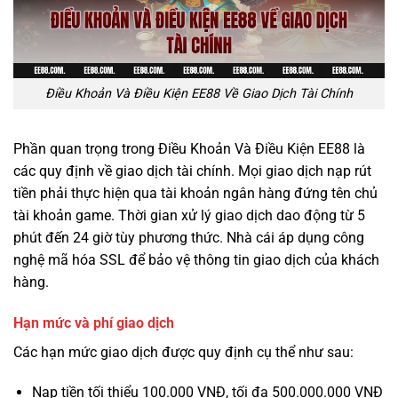
Điều Khoản Và Điều Kiện EE88 Về Giao Dịch Tài Chính
Phần quan trọng trong Điều Khoản Và Điều Kiện EE88 là
các quy định về giao dịch tài chính. Mọi giao dịch nạp rút
tiền phải thực hiện qua tài khoản ngân hàng đứng tên chủ
tài khoản game. Thời gian xử lý giao dịch dao động từ 5
phút đến 24 giờ tùy phương thức. Nhà cái áp dụng công
nghệ mã hóa SSL để bảo vệ thông tin giao dịch của khách
hàng.
Hạn mức và phí giao dịch
Các hạn mức giao dịch được quy định cụ thể như sau:
Nạp tiền tối thiểu 100.000 VNĐ, tối đa 500.000.000 VNĐ