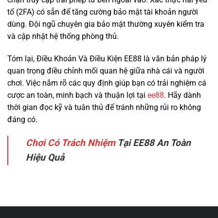
tố (2FA) có sẵn để tăng cường bảo mật tài khoản người
dùng. Đội ngũ chuyên gia bảo mật thường xuyên kiểm tra
và cập nhật hệ thống phòng thủ.
Tóm lại, Điều Khoản Và Điều Kiện EE88 là văn bản pháp lý
quan trọng điều chỉnh mối quan hệ giữa nhà cái và người
chơi. Việc nắm rõ các quy định giúp bạn có trải nghiệm cá
cược an toàn, minh bạch và thuận lợi tại
ee88
. Hãy dành
thời gian đọc kỹ và tuân thủ để tránh những rủi ro không
đáng có.
Chơi Có Trách Nhiệm
Tại EE88 An Toàn
Hiệu Quả