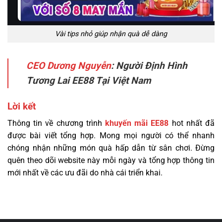
Vài tips nhỏ giúp nhận quà dễ dàng
CEO Dương Nguyễn
: Người Định Hình
Tương Lai EE88 Tại Việt Nam
Lời kết
Thông tin về chương trình
khuyến mãi EE88
hot nhất đã
được bài viết tổng hợp. Mong mọi người có thể nhanh
chóng nhận những món quà hấp dẫn từ sân chơi. Đừng
quên theo dõi website này mỗi ngày và tổng hợp thông tin
mới nhất về các ưu đãi do nhà cái triển khai.