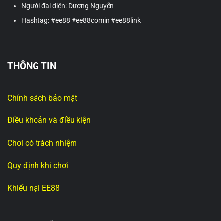
Người đại diện: Dương Nguyễn
Hashtag: #ee88 #ee88comin #ee88link
THÔNG TIN
Chính sách bảo mật
Điều khoản và điều kiện
Chơi có trách nhiệm
Quy định khi chơi
Khiếu nại EE88