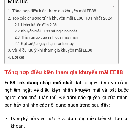
Mục lục
Tổng hợp điều kiện tham gia khuyến mãi EE88
Top các chương trình khuyến mãi EE88 HOT nhất 2024
Hoàn trả lên đến 2.8%
Khuyến mãi EE88 mừng sinh nhật
Thần tài gõ cửa rinh quà may mắn
Đặt cược ngay nhận lì xì liền tay
Vài điều lưu ý khi tham gia khuyến mãi EE88
Lời kết
Tổng hợp điều kiện tham gia khuyến mãi EE88
Ee88 link đăng nhập mới nhất
đặt ra quy định vô cùng
nghiêm ngặt về điều kiện nhận khuyến mãi và bắt buộc
người chơi phải tuân thủ. Để đảm bảo quyền lợi của mình,
bạn hãy ghi nhớ các nội dung quan trọng sau đây:
Đăng ký hội viên hợp lệ và đáp ứng điều kiện khi tạo tài
khoản.