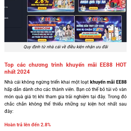
Quy định từ nhà cái về điều kiện nhận ưu đãi
Top các chương trình khuyến mãi EE88 HOT
nhất 2024
Nhà cái không ngừng triển khai một loạt
khuyến mãi EE88
hấp dẫn dành cho các thành viên. Bạn có thể bỏ túi vô vàn
món quà giá trị khi tham gia trải nghiệm tại đây. Trong đó
chắc chắn không thể thiếu những sự kiện hot nhất sau
đây:
Hoàn trả lên đến 2.8%