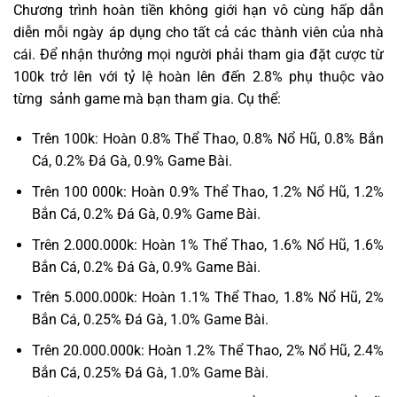
Chương trình hoàn tiền không giới hạn vô cùng hấp dẫn
diễn mỗi ngày áp dụng cho tất cả các thành viên của nhà
cái. Để nhận thưởng mọi người phải tham gia đặt cược từ
100k trở lên với tỷ lệ hoàn lên đến 2.8% phụ thuộc vào
từng sảnh game mà bạn tham gia. Cụ thể:
Trên 100k: Hoàn 0.8% Thể Thao, 0.8% Nổ Hũ, 0.8% Bắn
Cá, 0.2% Đá Gà, 0.9% Game Bài.
Trên 100 000k: Hoàn 0.9% Thể Thao, 1.2% Nổ Hũ, 1.2%
Bắn Cá, 0.2% Đá Gà, 0.9% Game Bài.
Trên 2.000.000k: Hoàn 1% Thể Thao, 1.6% Nổ Hũ, 1.6%
Bắn Cá, 0.2% Đá Gà, 0.9% Game Bài.
Trên 5.000.000k: Hoàn 1.1% Thể Thao, 1.8% Nổ Hũ, 2%
Bắn Cá, 0.25% Đá Gà, 1.0% Game Bài.
Trên 20.000.000k: Hoàn 1.2% Thể Thao, 2% Nổ Hũ, 2.4%
Bắn Cá, 0.25% Đá Gà, 1.0% Game Bài.