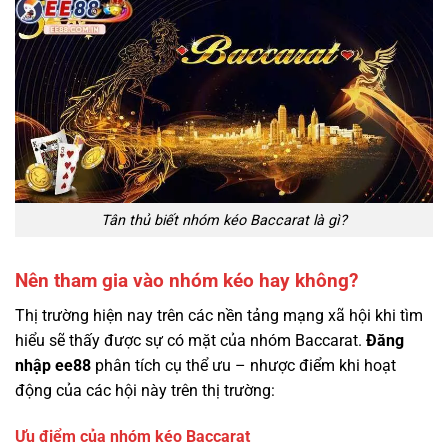
Tân thủ biết nhóm kéo Baccarat là gì?
Nên tham gia vào nhóm kéo hay không?
Thị trường hiện nay trên các nền tảng mạng xã hội khi tìm
hiểu sẽ thấy được sự có mặt của nhóm Baccarat.
Đăng
nhập ee88
phân tích cụ thể ưu – nhược điểm khi hoạt
động của các hội này trên thị trường:
Ưu điểm của nhóm kéo Baccarat