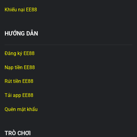
Khiếu nại EE88
HƯỚNG DẪN
Đăng ký EE88
Nạp tiền EE88
Rút tiền EE88
Tải app EE88
Quên mật khẩu
TRÒ CHƠI