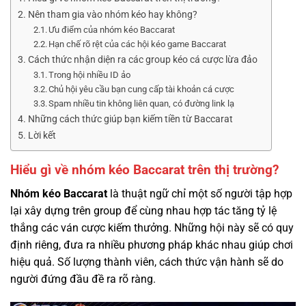
Nên tham gia vào nhóm kéo hay không?
Ưu điểm của nhóm kéo Baccarat
Hạn chế rõ rệt của các hội kéo game Baccarat
Cách thức nhận diện ra các group kéo cá cược lừa đảo
Trong hội nhiều ID ảo
Chủ hội yêu cầu bạn cung cấp tài khoản cá cược
Spam nhiều tin không liên quan, có đường link lạ
Những cách thức giúp bạn kiếm tiền từ Baccarat
Lời kết
Hiểu gì về nhóm kéo Baccarat trên thị trường?
Nhóm kéo Baccarat
là thuật ngữ chỉ một số người tập hợp
lại xây dựng trên group để cùng nhau hợp tác tăng tỷ lệ
thắng các ván cược kiếm thưởng. Những hội này sẽ có quy
định riêng, đưa ra nhiều phương pháp khác nhau giúp chơi
hiệu quả. Số lượng thành viên, cách thức vận hành sẽ do
người đứng đầu đề ra rõ ràng.