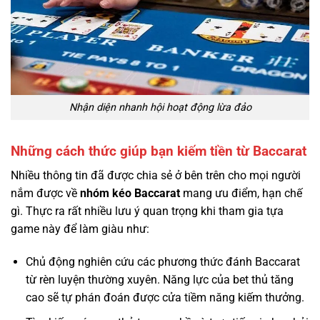
Nhận diện nhanh hội hoạt động lừa đảo
Những cách thức giúp bạn kiếm tiền từ Baccarat
Nhiều thông tin đã được chia sẻ ở bên trên cho mọi người
nắm được về
nhóm kéo Baccarat
mang ưu điểm, hạn chế
gì. Thực ra rất nhiều lưu ý quan trọng khi tham gia tựa
game này để làm giàu như:
Chủ động nghiên cứu các phương thức đánh Baccarat
từ rèn luyện thường xuyên. Năng lực của bet thủ tăng
cao sẽ tự phán đoán được cửa tiềm năng kiếm thưởng.