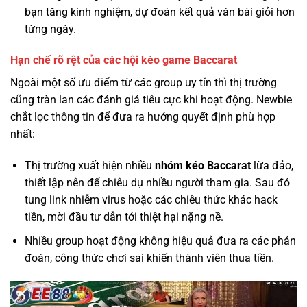
bạn tăng kinh nghiệm, dự đoán kết quả ván bài giỏi hơn
từng ngày.
Hạn chế rõ rệt của các hội kéo game Baccarat
Ngoài một số ưu điểm từ các group uy tín thì thị trường
cũng tràn lan các đánh giá tiêu cực khi hoạt động. Newbie
chắt lọc thông tin để đưa ra hướng quyết định phù hợp
nhất:
Thị trường xuất hiện nhiều
nhóm kéo Baccarat
lừa đảo,
thiết lập nên để chiêu dụ nhiều người tham gia. Sau đó
tung link nhiễm virus hoặc các chiêu thức khác hack
tiền, mời đầu tư dẫn tới thiệt hại nặng nề.
Nhiều group hoạt động không hiệu quả đưa ra các phán
đoán, công thức chơi sai khiến thành viên thua tiền.