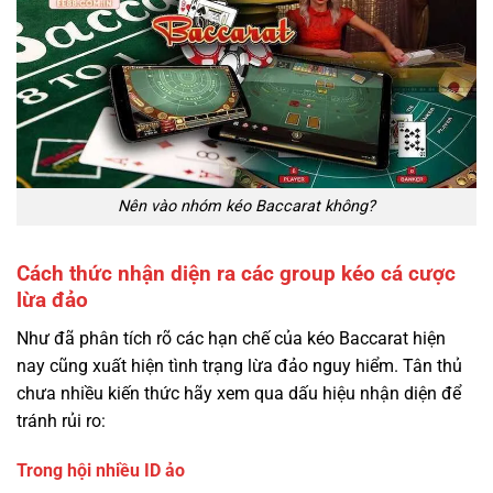
Nên vào nhóm kéo Baccarat không?
Cách thức nhận diện ra các group kéo cá cược
lừa đảo
Như đã phân tích rõ các hạn chế của kéo Baccarat hiện
nay cũng xuất hiện tình trạng lừa đảo nguy hiểm. Tân thủ
chưa nhiều kiến thức hãy xem qua dấu hiệu nhận diện để
tránh rủi ro:
Trong hội nhiều ID ảo