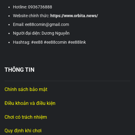
Hotline: 0936736888
Website chính thức:
https://www.orbita.news/
Email:
ee88comin@gmail.com
Người đại diện: Dương Nguyễn
Hashtag: #ee88 #ee88comin #ee88link
THÔNG TIN
Chính sách bảo mật
Điều khoản và điều kiện
Chơi có trách nhiệm
Quy định khi chơi