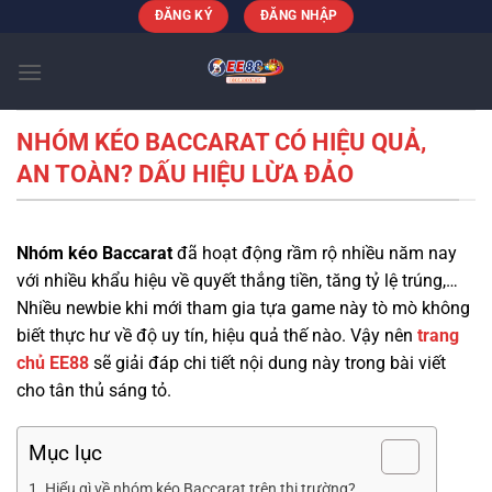
Chuyển
ĐĂNG KÝ
ĐĂNG NHẬP
đến
nội
dung
NHÓM KÉO BACCARAT CÓ HIỆU QUẢ,
AN TOÀN? DẤU HIỆU LỪA ĐẢO
Nhóm kéo Baccarat
đã hoạt động rầm rộ nhiều năm nay
với nhiều khẩu hiệu về quyết thắng tiền, tăng tỷ lệ trúng,…
Nhiều newbie khi mới tham gia tựa game này tò mò không
biết thực hư về độ uy tín, hiệu quả thế nào. Vậy nên
trang
chủ EE88
sẽ giải đáp chi tiết nội dung này trong bài viết
cho tân thủ sáng tỏ.
Mục lục
Hiểu gì về nhóm kéo Baccarat trên thị trường?