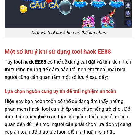
Một vài tool hack bạn có thể lựa chọn
Một số lưu ý khi sử dụng tool hack EE88
Tuy
tool hack EE88
có thể dễ dàng cài đặt và tìm kiếm trên
thị trường nhưng để đảm bảo trải nghiệm thoải mái mọi
người cũng cần quan tâm một số lưu ý sau đây:
Lựa chọn nguồn cung uy tín để trải nghiệm an toàn
Hiện nay bạn hoàn toàn có thể dễ dàng tìm thấy những
phần mềm hack, tool can thiệp vào chức năng trò chơi. Để
đảm bảo trải nghiệm an toàn và giảm thiểu các rủi ro liên
quan đến dữ liệu mọi người cần phải chọn lựa đơn vị cung
cấp an toàn để thao tác luôn diễn ra thuận lợi nhất.