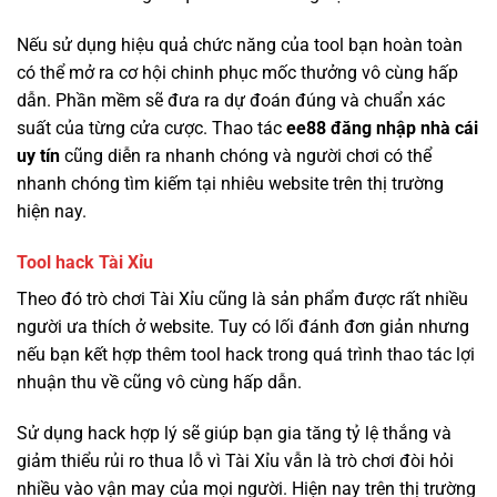
Nếu sử dụng hiệu quả chức năng của tool bạn hoàn toàn
có thể mở ra cơ hội chinh phục mốc thưởng vô cùng hấp
dẫn. Phần mềm sẽ đưa ra dự đoán đúng và chuẩn xác
suất của từng cửa cược. Thao tác
ee88 đăng nhập nhà cái
uy tín
cũng diễn ra nhanh chóng và người chơi có thể
nhanh chóng tìm kiếm tại nhiêu website trên thị trường
hiện nay.
Tool hack Tài Xỉu
Theo đó trò chơi Tài Xỉu cũng là sản phẩm được rất nhiều
người ưa thích ở website. Tuy có lối đánh đơn giản nhưng
nếu bạn kết hợp thêm tool hack trong quá trình thao tác lợi
nhuận thu về cũng vô cùng hấp dẫn.
Sử dụng hack hợp lý sẽ giúp bạn gia tăng tỷ lệ thắng và
giảm thiểu rủi ro thua lỗ vì Tài Xỉu vẫn là trò chơi đòi hỏi
nhiều vào vận may của mọi người. Hiện nay trên thị trường