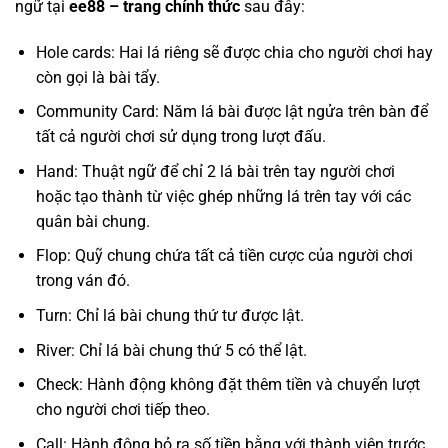
ngữ tại
ee88 – trang chính thức
sau đây:
Hole cards: Hai lá riêng sẽ được chia cho người chơi hay
còn gọi là bài tẩy.
Community Card: Năm lá bài được lật ngửa trên bàn để
tất cả người chơi sử dụng trong lượt đấu.
Hand: Thuật ngữ để chỉ 2 lá bài trên tay người chơi
hoặc tạo thành từ việc ghép những lá trên tay với các
quân bài chung.
Flop: Quỹ chung chứa tất cả tiền cược của người chơi
trong ván đó.
Turn: Chỉ lá bài chung thứ tư được lật.
River: Chỉ lá bài chung thứ 5 có thể lật.
Check: Hành động không đặt thêm tiền và chuyển lượt
cho người chơi tiếp theo.
Call: Hành động bỏ ra số tiền bằng với thành viên trước