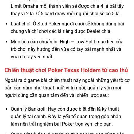
Limit Omaha mỗi thành viên sẽ được chia 4 lá bài tẩy
thay vì 2 lá. Ở 5 card draw mỗi người chơi sẽ có 5 lá.
Luật chơi: Ở Stud Poker người chơi sẽ không dùng bài
chung và chỉ chơi các lá riêng được Dealer chia.
Mục tiêu cần chuẩn bị: High – Low Split mục tiêu của
trò chơi này hướng đến vừa có tay bài mạnh nhất và
vừa có tay yếu nhất.
Chiến thuật chơi Poker Texas Holdem từ cao thủ
Ngoài ra ở game bài chiến thuật này ngoài những yếu tố cơ
bản cần nắm như thuật ngữ, vị trí ngồi, quản lý vốn mọi
người cũng cần quan tâm đến vài chiến lược sau:
Quản lý Bankroll: Hay còn được biết đến là kỹ thuật
quản lý tài chính. Đây là yếu tố quan trọng góp phần
làm nên trải nghiệm bài Poker trọn vẹn cho bạn.