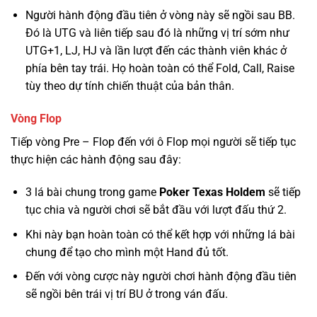
Người hành động đầu tiên ở vòng này sẽ ngồi sau BB.
Đó là UTG và liên tiếp sau đó là những vị trí sớm như
UTG+1, LJ, HJ và lần lượt đến các thành viên khác ở
phía bên tay trái. Họ hoàn toàn có thể Fold, Call, Raise
tùy theo dự tính chiến thuật của bản thân.
Vòng Flop
Tiếp vòng Pre – Flop đến với ô Flop mọi người sẽ tiếp tục
thực hiện các hành động sau đây:
3 lá bài chung trong game
Poker Texas Holdem
sẽ tiếp
tục chia và người chơi sẽ bắt đầu với lượt đấu thứ 2.
Khi này bạn hoàn toàn có thể kết hợp với những lá bài
chung để tạo cho mình một Hand đủ tốt.
Đến với vòng cược này người chơi hành động đầu tiên
sẽ ngồi bên trái vị trí BU ở trong ván đấu.