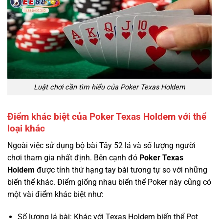
Luật chơi cần tìm hiểu của Poker Texas Holdem
Điểm khác biệt của Poker Texas Holdem với thể
loại khác
Ngoài việc sử dụng bộ bài Tây 52 lá và số lượng người
chơi tham gia nhất định. Bên cạnh đó
Poker Texas
Holdem
được tính thứ hạng tay bài tương tự so với những
biến thể khác. Điểm giống nhau biến thể Poker này cũng có
một vài điểm khác biệt như:
Số lượng lá bài: Khác với Texas Holdem biến thể Pot