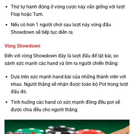
Thứ tự hành động ở vòng cược này vẫn giống với lượt
Flop hoặc Turn.
Nếu có hơn 1 người chơi sau lượt này vòng đấu
Showdown sẽ tiếp tục diễn ra.
Vòng Showdown
Đến với vòng Showdown đây là lượt đấu để lật bài, so
sánh sức mạnh các hand và tìm ra người chiến thắng:
Dựa trên sức mạnh hand bài của những thành viên với
nhau. Người thắng sẽ nhận được toàn bộ Pot trong lượt
đấu đó.
Tình huống các hand có sức mạnh đồng đều pot sẽ
được chia đều cho người thắng.