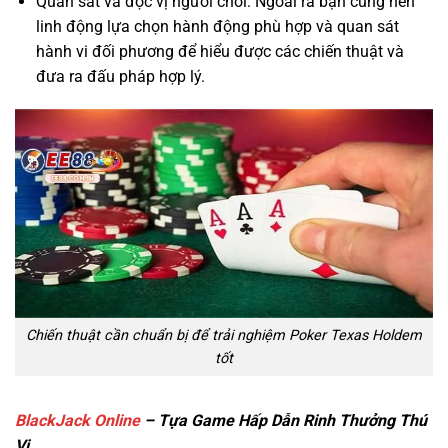
Quan sát và đọc vị người chơi: Ngoài ra bạn cũng nên
linh động lựa chọn hành động phù hợp và quan sát
hành vi đối phương để hiểu được các chiến thuật và
đưa ra đấu pháp hợp lý.
Chiến thuật cần chuẩn bị để trải nghiệm Poker Texas Holdem
tốt
BlackJack Online
– Tựa Game Hấp Dẫn Rinh Thưởng Thú
Vị