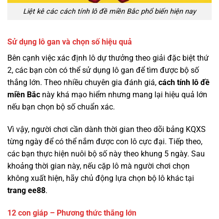
Liệt kê các cách tính lô đề miền Bắc phổ biến hiện nay
Sử dụng lô gan và chọn số hiệu quả
Bên cạnh việc xác định lô dự thưởng theo giải đặc biệt thứ
2, các bạn còn có thể sử dụng lô gan để tìm được bộ số
thắng lớn. Theo nhiều chuyên gia đánh giá,
cách tính lô đề
miền Bắc
này khá mạo hiểm nhưng mang lại hiệu quả lớn
nếu bạn chọn bộ số chuẩn xác.
Vì vậy, người chơi cần dành thời gian theo dõi bảng KQXS
từng ngày để có thể nắm được con lô cực đại. Tiếp theo,
các bạn thực hiện nuôi bộ số này theo khung 5 ngày. Sau
khoảng thời gian này, nếu cặp lô mà người chơi chọn
không xuất hiện, hãy chủ động lựa chọn bộ lô khác tại
trang ee88
.
12 con giáp – Phương thức thắng lớn