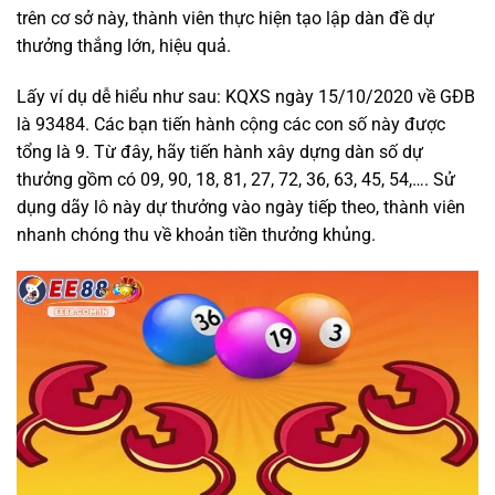
trên cơ sở này, thành viên thực hiện tạo lập dàn đề dự
thưởng thắng lớn, hiệu quả.
Lấy ví dụ dễ hiểu như sau: KQXS ngày 15/10/2020 về GĐB
là 93484. Các bạn tiến hành cộng các con số này được
tổng là 9. Từ đây, hãy tiến hành xây dựng dàn số dự
thưởng gồm có 09, 90, 18, 81, 27, 72, 36, 63, 45, 54,…. Sử
dụng dãy lô này dự thưởng vào ngày tiếp theo, thành viên
nhanh chóng thu về khoản tiền thưởng khủng.