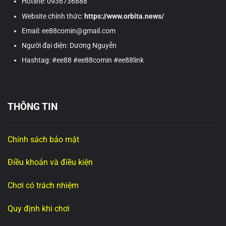
Hotline: 0936736888
Website chính thức:
https://www.orbita.news/
Email:
ee88comin@gmail.com
Người đại diện: Dương Nguyễn
Hashtag: #ee88 #ee88comin #ee88link
THÔNG TIN
Chính sách bảo mật
Điều khoản và điều kiện
Chơi có trách nhiệm
Quy định khi chơi